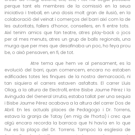
perque tant els membres de la comissió en la seua
iniciativa i treball, en una dosis molt gran de ilusió, en la
colaboració del veïnat i comerços del barri així com la de
les autoritats, fallers d’honor, consellers, en fi entre tots.
Així tenim amics que fan teatre, atres play-back o jocs
per al mes menuts, atres un grup de balls regionals, una
murga que per mes que desafinaba un poc, ho feya prou
be, o això pensaven, en fi, de tot.
Atre tema que hem ve al pensament, es la
evolució del barri, quan comencem, encara no estaben
edificades totes les finques de la nostra demarcació, ni
tan siquiera el carrers estaven asfaltats. El carrer Lluis
Oliag, a la altura de Electrofil, entre Bisbe Jaume Pérez i la
Avinguda del General Urrutia, estaba tallat per una sequia
i Bisbe Jaume Pérez acabava a la altura del carrer Dos de
Abril. En les actuals places de Pedagogo i Dr. Torrens,
estava la granja de Tatay (en mig de l’horta) i crec que
algú encara recorda la barraca que hi havía en lo que
hui es la plaça del Dr. Torrens. Tampoc la esglesia de