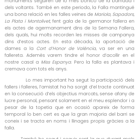
monuments seguiren de lo mes bonico de la barriada i
dels voltants. També en este periodo, la Falla mantingué
una bona relació en les falles veïnes de
Mariola, Sapadors,
La Plata i
Montolivet
, fent gala de la germanor fallera en
els actes de agermanament dins de la Semana Fallera,
dels quals, hui molts recorden les misses de campanya
dins d’estos actes. En esta década, la aportació de
dames a la
Cort d’Honor de Valéncia
, va ser en una
fallereta. Ademés varem tindre el honor d’acollir en el
nostre casal a
Miss Espanya
. Pero la falla es plantava i
cremava com tots els anys.
Lo mes important ha segut la participació dels
fallers i falleres, l’amistat ha ha sorgit d’el tracte continuat
en la consecució d’els objectius marcats, sense afany de
lucre personal, pensant solament en el meu esplendor i a
pesar de la topetia que en ocasió apareix de forma
temporal lo ben cert es que la gran majoria del barri se
coneix i se tracta en noms i llinages propis gràcies a la
falla.
També he segut i seguix sent la que durant mols