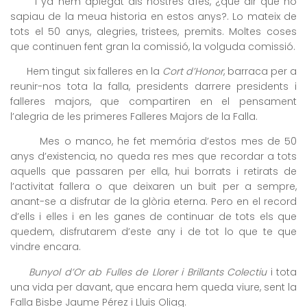
I ya hem aplegat als nostres díes, ¿qué dir que no
sapiau de la meua historia en estos anys?. Lo mateix de
tots el 50 anys, alegries, tristees, premits. Moltes coses
que continuen fent gran la comissió, la volguda comissió.
Hem tingut six falleres en la
Cort d’Honor
, barraca per a
reunir-nos tota la falla, presidents darrere presidents i
falleres majors, que compartiren en el pensament
l’alegria de les primeres Falleres Majors de la Falla.
Mes o manco, he fet memória d’estos mes de 50
anys d’existencia, no queda res mes que recordar a tots
aquells que passaren per ella, hui borrats i retirats de
l’activitat fallera o que deixaren un buit per a sempre,
anant-se a disfrutar de la glòria eterna. Pero en el record
d’ells i elles i en les ganes de continuar de tots els que
quedem, disfrutarem d’este any i de tot lo que te que
vindre encara.
Bunyol d’Or ab Fulles de Llorer i Brillants Colectiu
i tota
una vida per davant, que encara hem queda viure, sent la
Falla Bisbe Jaume Pérez i Lluis Oliag.