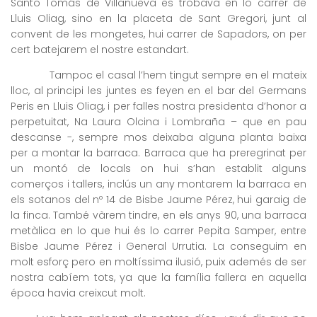
Santo Tomás de Villanueva es trobava en lo carrer de
Lluis Oliag, sino en la placeta de Sant Gregori, junt al
convent de les mongetes, hui carrer de Sapadors, on per
cert batejarem el nostre estandart.
Tampoc el casal l’hem tingut sempre en el mateix
lloc, al principi les juntes es feyen en el bar del Germans
Peris en Lluis Oliag, i per falles nostra presidenta d’honor a
perpetuitat, Na Laura Olcina i Lombraña – que en pau
descanse -, sempre mos deixaba alguna planta baixa
per a montar la barraca. Barraca que ha preregrinat per
un montó de locals on hui s’han establit alguns
comerços i tallers, inclús un any montarem la barraca en
els sotanos del nº 14 de Bisbe Jaume Pérez, hui garaig de
la finca. També vàrem tindre, en els anys 90, una barraca
metàlica en lo que hui és lo carrer Pepita Samper, entre
Bisbe Jaume Pérez i General Urrutia. La conseguim en
molt esforç pero en moltíssima ilusió, puix ademés de ser
nostra cabíem tots, ya que la família fallera en aquella
época havia creixcut molt.