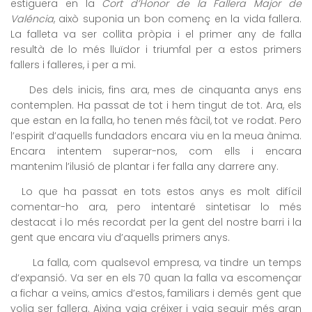
estiguera en la
Cort d’Honor de la Fallera Major de
Valéncia
, això suponia un bon començ en la vida fallera.
La falleta va ser collita pròpia i el primer any de falla
resultà de lo més lluïdor i triumfal per a estos primers
fallers i falleres, i per a mi.
Des dels inicis, fins ara, mes de cinquanta anys ens
contemplen. Ha passat de tot i hem tingut de tot. Ara, els
que estan en la falla, ho tenen més fàcil, tot ve rodat. Pero
l’espirit d’aquells fundadors encara viu en la meua ànima.
Encara intentem superar-nos, com ells i encara
mantenim l’ilusió de plantar i fer falla any darrere any.
Lo que ha passat en tots estos anys es molt difícil
comentar-ho ara, pero intentaré sintetisar lo més
destacat i lo més recordat per la gent del nostre barri i la
gent que encara viu d’aquells primers anys.
La falla, com qualsevol empresa, va tindre un temps
d’expansió. Va ser en els 70 quan la falla va escomençar
a fichar a veïns, amics d’estos, familiars i demés gent que
volia ser fallera. Aixina vaig créixer i vaig seguir més gran