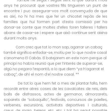
anys he procurat que vostres fills tingueren un punt de
encontre i puc assegurar-vos molt convençuda de que
es així, no hi ha mes que fer un chicotet repàs de les
famílies que hui formen part d’esta comissió per ha
donar-se conte que moltes d’elles foren falleres i fallers
abans de casar-se i espere que això continue sent aixina
durant molts anys.
Com crec que tot lo mon sap, agarrar un cabaç
també significa enfadar-se, motiu per lo que nostre casal
s’anomena El Cabàs. El batejarem en este nom perque al
principi no había reunió que per l’interés de superar-se,
algú no pegara l’espantà, a lo que diem “ya h’agarrat el
cabaç”, de ahí el nom d’el nostre casal. **
De tot lo que hem fet a mes de plantar falla, hem
recordé entre atres coses de les cavalcates de reis, dels
balls de disfrassos, actes de germanor, almorzarets,
soparets de “sobaquillo”, festivals, concursos de paelles,
verbenes, excursións, activitats deportives i culturals,
creus de maig, belens, etc, etc, i tot ha segut possible