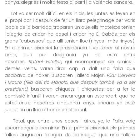
canya, alegries i molta festa al barri i a Valéncia sancera.
Tot va ser molt difícil en els inicis, les juntes es feyen en
el propi bar i despuix de fer un llarc pelegrinage per varis
locals de la barriada, trobaren un que ells mateixos tenien
l’alegria de cridar-ho casal i cridar-ho El Cabás, per els
grans “cabassos” que allí tenien lloc (rinyes i més rinyes).
En el primer eixercici la presidència li va tocar al nostre
amic, que per desgràcia ya no está entre
nosatres,
Rafael Estelles
, qui acompanyat de amics i
demés veïns, varen tirar cap a dalt una falla que
acabava de naixer. Buscaren Fallera Major,
Pilar Cervera
i Mauro
(filla del tio Manolo, que despuix també va a ser
president)
, buscaren chiquets i chiquetes per a fer la
comissió infantil i varen encarregar un estandart, que ha
estat entre nosatros cinquanta anys, encara ya està
jubilat en un lloc d´honor en el casal.
Total, que entre unes coses i atres, yo, la Falla, vaig
escomençar a caminar. En el primer eixercici, els primers
fallers tingueren l’alegria de conseguir que una fallera