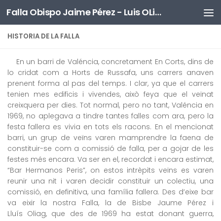
Falla Obispo Jaime Pérez - Luis OLiag
Saltar al contenido
HISTORIA DE LA FALLA
En un barri de Valéncia, concretament En Corts, dins de
lo cridat com a Horts de Russafa, uns carrers anaven
prenent forma al pas del temps. I clar, ya que el carrers
tenien mes edificis i vivendes, això feya que el veïnat
creixquera per dies. Tot normal, pero no tant, Valéncia en
1969, no aplegava a tindre tantes falles com ara, pero la
festa fallera es vivia en tots els racons. En el mencionat
barri, un grup de veïns varen mamprendre la faena de
constituir-se com a comissió de falla, per a gojar de les
festes més encara. Va ser en el, recordat i encara estimat,
“Bar Hermanos Peris”, on estos intrèpits veïns es varen
reunir una nit i varen decidir constituir un colectiu, una
comissió, en definitiva, una família fallera. Des d’eixe bar
va eixir la nostra Falla, la de Bisbe Jaume Pérez i
Lluís Oliag, que des de 1969 ha estat donant guerra,