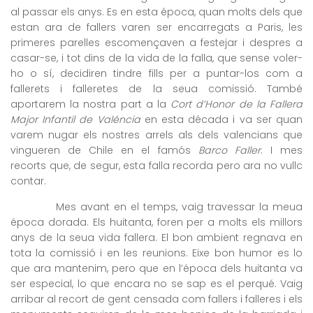
al passar els anys. Es en esta época, quan molts dels que
estan ara de fallers varen ser encarregats a Paris, les
primeres parelles escomençaven a festejar i despres a
casar-se, i tot dins de la vida de la falla, que sense voler-
ho o sí, decidiren tindre fills per a puntar-los com a
fallerets i falleretes de la seua comissió. També
aportarem la nostra part a la
Cort d’Honor de la Fallera
Major Infantil de Valéncia
en esta década i va ser quan
varem nugar els nostres arrels als dels valencians que
vingueren de Chile en el famós
Barco Faller
. I mes
recorts que, de segur, esta falla recorda pero ara no vullc
contar.
Mes avant en el temps, vaig travessar la meua
época dorada. Els huitanta, foren per a molts els millors
anys de la seua vida fallera. El bon ambient regnava en
tota la comissió i en les reunions. Eixe bon humor es lo
que ara mantenim, pero que en l’época dels huitanta va
ser especial, lo que encara no se sap es el perqué. Vaig
arribar al recort de gent censada com fallers i falleres i els