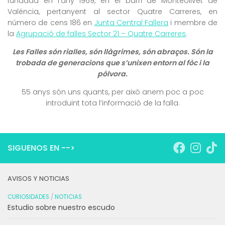
fundada en l’any 1969, en el barri de Monteolivet de
Valéncia, pertanyent al sector Quatre Carreres, en
número de cens 186 en
Junta Central Fallera
i membre de
la
Agrupació de falles Sector 21 – Quatre Carreres
.
Les Falles són rialles, són llàgrimes, són abraços. Són la
trobada de generacions que s’unixen entorn al fòc i la
pólvora.
55 anys són uns quants, per això anem poc a poc
introduint tota l’informació de la falla.
SIGUENOS EN -->
AVISOS Y NOTICIAS
CURIOSIDADES
/
NOTICIAS
Estudio sobre nuestro escudo